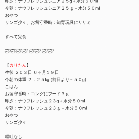
昨夕：ナウフレッシュシニア２５g＋水分５０ml
今朝：ナウフレッシュシニア２５ｇ＋水分５０ml
おやつ
リンゴ少々、お留守番時：知育玩具にササミ
すべて完食
⌣̈⃝♡⌣̈⃝♡⌣̈⃝♡⌣̈⃝♡ ⌣̈⃝♡⌣̈⃝♡ ⌣̈⃝♡⌣̈⃝♡
【
カリたん
】
生後 ２０３日 ６ヶ月１９日
今朝の体重 ２．２５kg (前日より－５０g)
ごはん
お留守番時：コングにフード３ｇ
昨夕：ナウフレッシュ２３g＋水分５０ml
今朝：ナウフレッシュ２３ｇ＋水分５０ml
おやつ
リンゴ少々
嘔吐なし