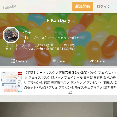
tuna.be
新規登録
ログイン
P-Kari Diary
佳子
【トイプードル】ピーチとカリンの日々
✱
ピーチ トイプーブラック🐩♀ 🎂2008.1.18 ⚖️3.7kg
カリン トイプーシルバー🐩♀ 🎂2022.5.11 ⚖️2.6kg
Gallery
Love
Share
【半額】シートマスク 大容量70枚(35枚×2点) パック フェイスパッ
ク フェイスマスク 顔パック フェイシャル 日本製 無香料 白桃の香
り プラセンタ 保湿 美容液マスク ランキング プレゼント [35枚入×2
点セット / PLuS / プリュ プラセンタ モイスチュアマスク] 送料無料
ZZ