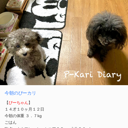
今朝のぴーカリ
【
ぴーちゃん
】
１４才１０ヶ月１２日
今朝の体重 ３．７kg
ごはん