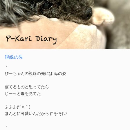
視線の先
・
ぴーちゃんの視線の先には 母の姿
寝てるものと思ってたら
じーっと母を見てた
ふふふ(*´ｖ｀)
ほんとに可愛いんだから (ˆ꜆ᵒ̴̷͈ · ᵒ̴̷͈ )♡
・