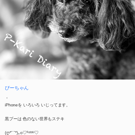
ぴーちゃん
・
iPhoneを いろいろ いじってます。
黒プーは 色のない世界もステキ
(ღ*ˇ ˇ*)｡o♡ᔆᵘᵗᵉᵏⁱ♡