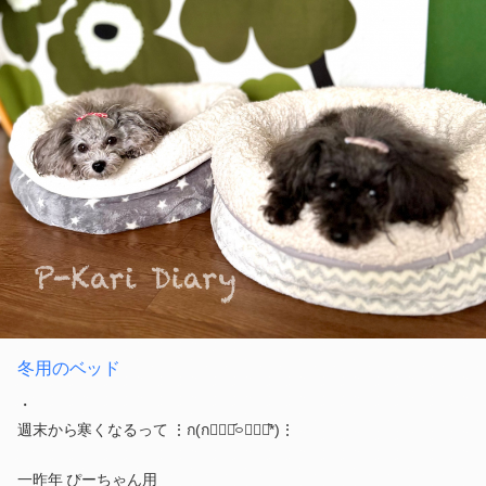
冬用のベッド
・
週末から寒くなるって ‪⋮ก(ก꒪⃙⃚᷄࿁꒪⃚⃙᷅*)⋮
一昨年 ぴーちゃん用