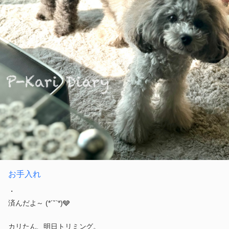
お手入れ
・
済んだよ～ (*´˘`*)🩶
カリたん、明日トリミング。