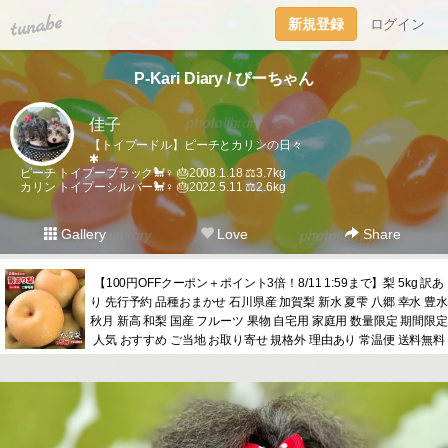
tuna.be
新規登録
ログイン
P-Kari Diary / ぴーちゃん
佳子
【トイプードル】ピーチとカリンの日々
✱
ピーチ トイプーブラック🐩♀ 🎂2008.1.18 ⚖️3.7kg
カリン トイプーシルバー🐩♀ 🎂2022.5.11 ⚖️2.6kg
Gallery
Love
Share
【100円OFFクーポン＋ポイント3倍！8/11 1:59まで】梨 5kg 訳あ
り 先行予約 品種おまかせ 石川県産 加賀梨 新水 夏雫 八郷 幸水 豊水
秋月 新高 和梨 国産 フルーツ 果物 自宅用 家庭用 数量限定 期間限定
人気 おすすめ ご当地 お取り寄せ 規格外 理由あり 常温便 送料無料