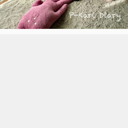
親子愛より姉妹愛のわが家
・
イタズラして叱られて
クレートに逃げ込み 満腹爆睡のカリたん
怒りの母はクレートの扉を閉めました。
それでもカリたん、
ウンものスンとも鳴きません。
寝室で頭を抱えてる母は
ぴーちゃんのお利口さを噛み締めてた、、
なのに ぴーちゃんは
ずーーーーっと
クレートの前でカリたんに寄り添ってるの