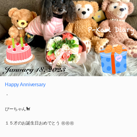
Happy Anniversary
・
ぴーちゃん🐩
１５才のお誕生日おめでとう ㊗️㊗️㊗️