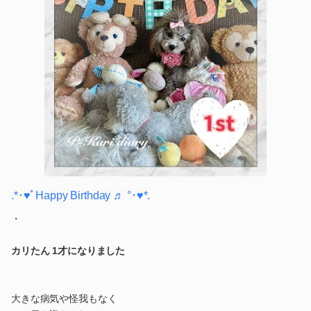
.*･♥ﾟHappy Birthday ♬ °･♥*.
・
カリたん 1才になりました
大きな病気や怪我もなく