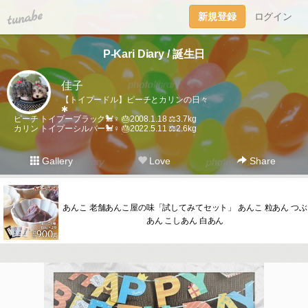
tuna.be
新規登録
ログイン
P-Kari Diary / 誕生日
佳子
【トイプードル】ピーチとカリンの日々
✱
ピーチ トイプーブラック🐩♀ 🎂2008.1.18 ⚖️3.7kg
カリン トイプーシルバー🐩♀ 🎂2022.5.11 ⚖️2.6kg
Gallery
Love
Share
あんこ 老舗あんこ屋の味「試してみてセット」 あんこ 粒あん つぶ
あん こしあん 白あん