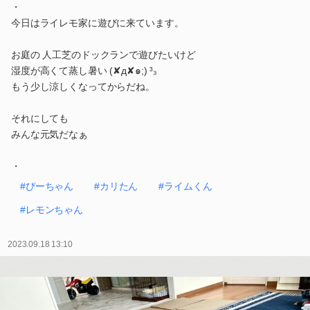
・
今日はライレモ家に遊びに来ています。
お庭の 人工芝のドックランで遊びたいけど
湿度が高くて蒸し暑い (✘д✘๑;) ³₃
もう少し涼しくなってからだね。
それにしても
みんな元気だなぁ
・
#ぴーちゃん
#カリたん
#ライムくん
#レモンちゃん
2023.09.18 13:10