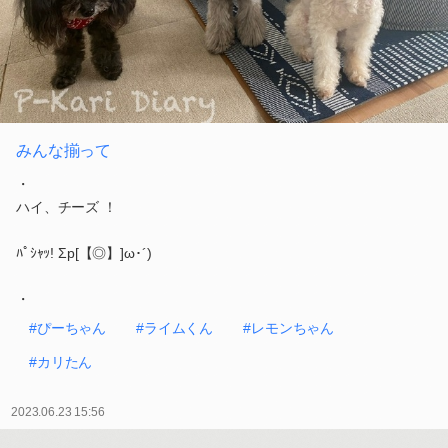
みんな揃って
・
ハイ、チーズ ！
ﾊﾟｼｬｯ! Σp[【◎】]ω･´)
・
#ぴーちゃん
#ライムくん
#レモンちゃん
#カリたん
2023.06.23 15:56