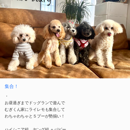
集合！
・
お昼過ぎまでドッグランで遊んで
むぎくん家にライレモも集合して
わちゃわちゃと５プーが勢揃い！
ハイシニア組、ヤング組 ＋パピー