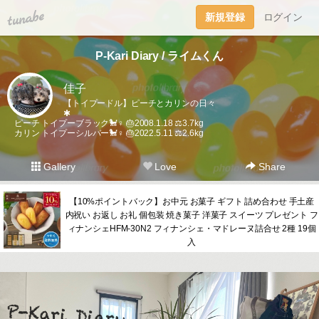
tuna.be
新規登録
ログイン
P-Kari Diary / ライムくん
佳子
【トイプードル】ピーチとカリンの日々
✱
ピーチ トイプーブラック🐩♀ 🎂2008.1.18 ⚖️3.7kg
カリン トイプーシルバー🐩♀ 🎂2022.5.11 ⚖️2.6kg
Gallery
Love
Share
【10%ポイントバック】お中元 お菓子 ギフト 詰め合わせ 手土産
内祝い お返し お礼 個包装 焼き菓子 洋菓子 スイーツ プレゼント フ
ィナンシェHFM-30N2 フィナンシェ・マドレーヌ詰合せ 2種 19個
入