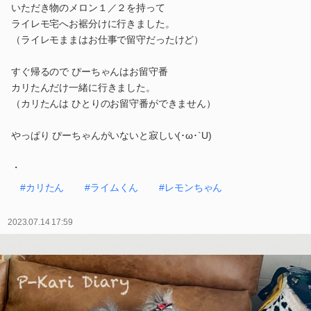
いただき物のメロン１／２を持って
ライレモ宅へお裾分けに行きました。
（ライレモままはお仕事で留守だったけど）
すぐ帰るので ぴーちゃんはお留守番
カリたんだけ一緒に行きました。
（カリたんは ひとりのお留守番ができません）
やっぱり ぴーちゃんがいないと寂しい(･ω･`U)
・
#カリたん
#ライムくん
#レモンちゃん
2023.07.14 17:59