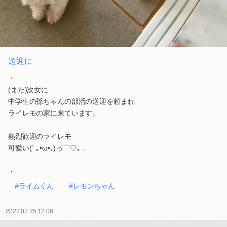
送迎に
・
(また)次女に
中学生の孫ちゃんの部活の送迎を頼まれ
ライレモの家に来ています。
熱烈歓迎のライレモ
可愛い(´ ｡•ω•｡)っ⌒♡｡．
・
#ライムくん
#レモンちゃん
2023.07.25 12:08