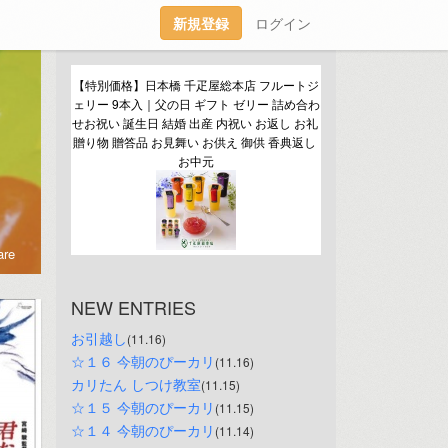
新規登録
ログイン
【特別価格】日本橋 千疋屋総本店 フルートジ
ェリー 9本入｜父の日 ギフト ゼリー 詰め合わ
せお祝い 誕生日 結婚 出産 内祝い お返し お礼 
贈り物 贈答品 お見舞い お供え 御供 香典返し 
お中元
re
NEW ENTRIES
お引越し
(11.16)
☆１６ 今朝のぴーカリ
(11.16)
カリたん しつけ教室
(11.15)
☆１５ 今朝のぴーカリ
(11.15)
☆１４ 今朝のぴーカリ
(11.14)