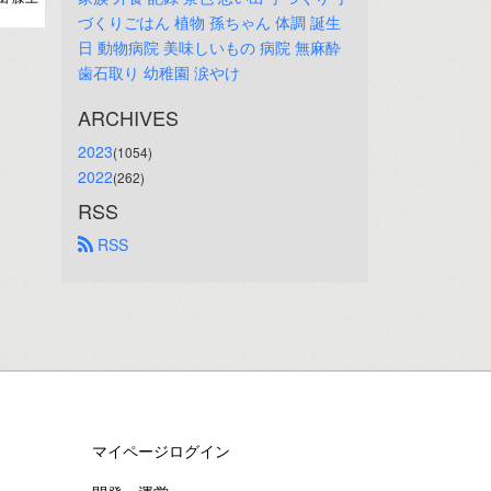
づくりごはん
植物
孫ちゃん
体調
誕生
日
動物病院
美味しいもの
病院
無麻酔
歯石取り
幼稚園
涙やけ
ARCHIVES
2023
(1054)
2022
(262)
RSS
 RSS
マイページログイン