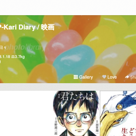
P-Kari Diary / 映画
日々
18 ⚖️3.7kg
g
Gallery
Love
Sha