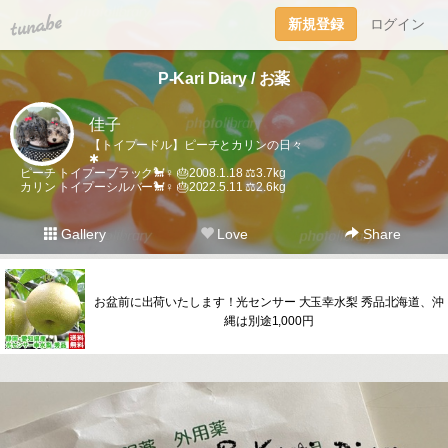
tuna.be
新規登録
ログイン
P-Kari Diary / お薬
佳子
【トイプードル】ピーチとカリンの日々
✱
ピーチ トイプーブラック🐩♀ 🎂2008.1.18 ⚖️3.7kg
カリン トイプーシルバー🐩♀ 🎂2022.5.11 ⚖️2.6kg
Gallery
Love
Share
お盆前に出荷いたします！光センサー 大玉幸水梨 秀品北海道、沖
縄は別途1,000円