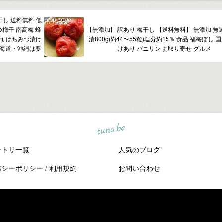
干し 送料無料 低
つ梅干 南高梅 蜂
【無添加】 訳あり 梅干し 【送料無料】 無添加 無
ぶれ はちみつ漬け
漬800g(約44〜55粒)塩分約15％ 食品 福梅ぼし 
北海道・沖縄は要
けあり バニリン お取り寄せ グルメ
tuna.be
ントリ一覧
人気のブログ
バシーポリシー
/
利用規約
お問い合わせ