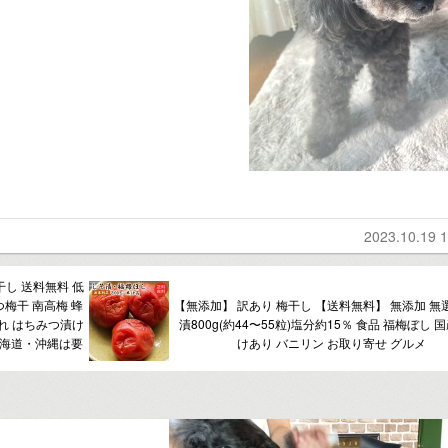
2023.10.19 1
干し 送料無料 低
つ梅干 南高梅 蜂
【無添加】 訳あり 梅干し 【送料無料】 無添加 無
ぶれ はちみつ漬け
漬800g(約44〜55粒)塩分約15％ 食品 福梅ぼし 
北海道・沖縄は要
けあり バニリン お取り寄せ グルメ