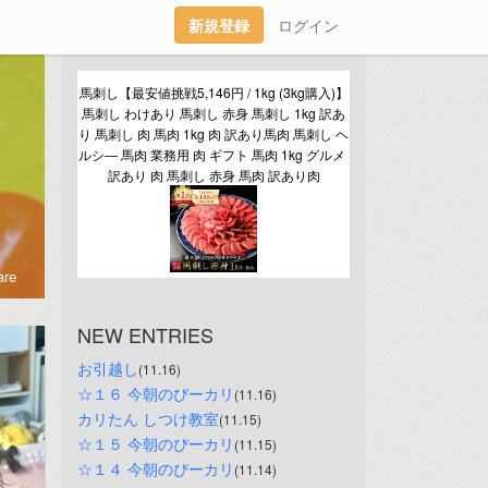
新規登録
ログイン
馬刺し【最安値挑戦5,146円 / 1kg (3kg購入)】
馬刺し わけあり 馬刺し 赤身 馬刺し 1kg 訳あ
り 馬刺し 肉 馬肉 1kg 肉 訳あり馬肉 馬刺し ヘ
ルシ― 馬肉 業務用 肉 ギフト 馬肉 1kg グルメ 
訳あり 肉 馬刺し 赤身 馬肉 訳あり肉
re
NEW ENTRIES
お引越し
(11.16)
☆１６ 今朝のぴーカリ
(11.16)
カリたん しつけ教室
(11.15)
☆１５ 今朝のぴーカリ
(11.15)
☆１４ 今朝のぴーカリ
(11.14)