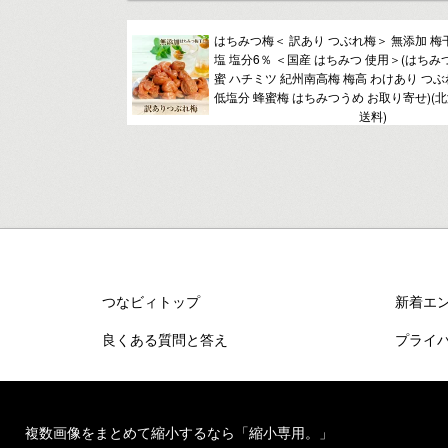
はちみつ梅＜ 訳あり つぶれ梅＞ 無添加 梅
塩 塩分6％ ＜国産 はちみつ 使用＞(はちみ
蜜 ハチミツ 紀州南高梅 梅高 わけあり つ
低塩分 蜂蜜梅 はちみつうめ お取り寄せ)(
送料)
つなビィトップ
新着エ
良くある質問と答え
プライ
複数画像をまとめて縮小するなら「縮小専用。」