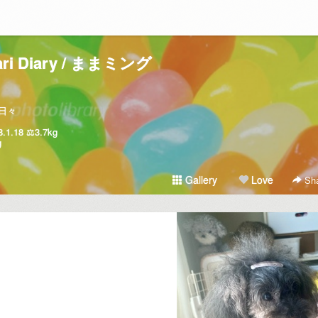
ari Diary / ままミング
日々
18 ⚖️3.7kg
g
Gallery
Love
Sha