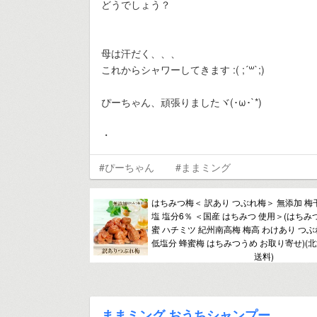
どうでしょう？
母は汗だく、、、
これからシャワーしてきます :( ;´꒳`;)
ぴーちゃん、頑張りましたヾ(･ω･`*)
・
#ぴーちゃん
#ままミング
はちみつ梅＜ 訳あり つぶれ梅＞ 無添加 梅
塩 塩分6％ ＜国産 はちみつ 使用＞(はちみ
蜜 ハチミツ 紀州南高梅 梅高 わけあり つ
低塩分 蜂蜜梅 はちみつうめ お取り寄せ)(
送料)
ままミング おうちシャンプー