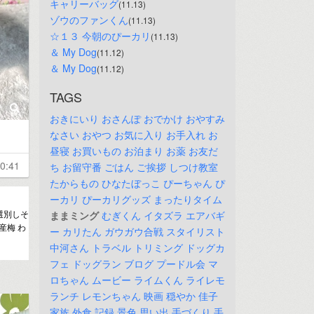
キャリーバッグ
(11.13)
ゾウのファンくん
(11.13)
☆１３ 今朝のぴーカリ
(11.13)
＆ My Dog
(11.12)
＆ My Dog
(11.12)
TAGS
おきにいり
おさんぽ
おでかけ
おやすみ
なさい
おやつ
お気に入り
お手入れ
お
昼寝
お買いもの
お泊まり
お薬
お友だ
0:41
ち
お留守番
ごはん
ご挨拶
しつけ教室
たからもの
ひなたぼっこ
ぴーちゃん
ぴ
ーカリ
ぴーカリグッズ
まったりタイム
選別しそ
ままミング
むぎくん
イタズラ
エアバギ
国産梅 わ
ー
カリたん
ガウガウ合戦
スタイリスト
中河さん
トラベル
トリミング
ドッグカ
フェ
ドッグラン
ブログ
プードル会
マ
ロちゃん
ムービー
ライムくん
ライレモ
ランチ
レモンちゃん
映画
穏やか
佳子
家族
外食
記録
景色
思い出
手づくり
手