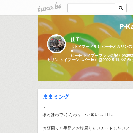
tuna.be
P-K
佳子
【トイプードル】ピーチとカリンの
✱
ピーチ トイプーブラック🐩♀ 🎂2008.1.
カリン トイプーシルバー🐩♀ 🎂2022.5.11 ⚖️2.6k
ままミング
・
ほわほわで ふんわり いい匂い 𓂃❁⃘𓈒𓏸
お顔周りと手足とお腹周りだけカットしたけど