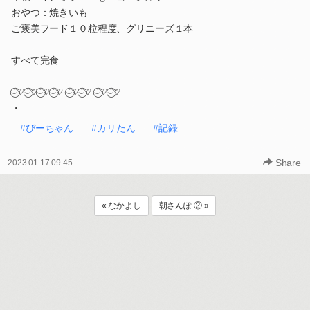
おやつ：焼きいも
ご褒美フード１０粒程度、グリニーズ１本
すべて完食
⌣̈⃝♡⌣̈⃝♡⌣̈⃝♡⌣̈⃝♡ ⌣̈⃝♡⌣̈⃝♡ ⌣̈⃝♡⌣̈⃝♡
・
#ぴーちゃん
#カリたん
#記録
Share
2023.01.17 09:45
« なかよし
朝さんぽ ② »