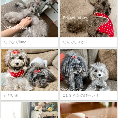
なでなでTime
なんでしゅか？
ただいま
□１８ 今朝のぴーカリ