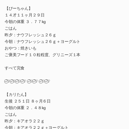
【ぴーちゃん】
１４才１１ヶ月２９日
今朝の体重 ３．７７kg
ごはん
昨夕：ナウフレッシュ２６ｇ
今朝：ナウフレッシュ２６ｇ＋ヨーグルト
おやつ：焼きいも
ご褒美フード１０粒程度、グリニーズ１本
すべて完食
⌣̈⃝♡⌣̈⃝♡⌣̈⃝♡⌣̈⃝♡ ⌣̈⃝♡⌣̈⃝♡ ⌣̈⃝♡⌣̈⃝♡
【カリたん】
生後 ２５１日 ８ヶ月６日
今朝の体重 ２．４８kg
ごはん
昨夕：キアオラ２２ｇ
今朝：キアオラ２２ｇ＋ヨーグルト