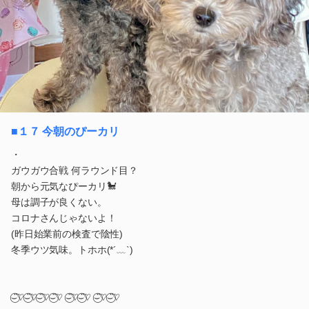
■１７ 今朝のぴーカリ
・
ガウガウ合戦 何ラウンド目？
朝から元気なぴーカリ🐩
母は調子が良くない。
コロナさんじゃないよ！
(昨日始業前の検査で陰性)
冬季ウツ気味。トホホ(*´﹏`)
⌣̈⃝♡⌣̈⃝♡⌣̈⃝♡⌣̈⃝♡ ⌣̈⃝♡⌣̈⃝♡ ⌣̈⃝♡⌣̈⃝♡