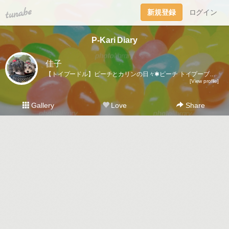
tuna.be
新規登録
ログイン
P-Kari Diary
佳子
【トイプードル】ピーチとカリンの日々✱ピーチ トイプーブラック🐩♀ 🎂2008.1.18 ⚖️3.7kgカリン トイプーシルバー🐩♀ 🎂2022.5.11 ⚖️2.6kg
[View profile]
Gallery
Love
Share