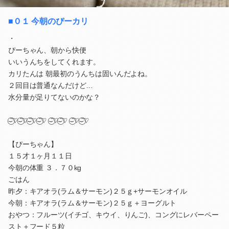
■０１ 今朝のぴーカリ
・
ぴーちゃん、朝から快便
いいうんちをしてくれます。
カリたんは 朝最初のうんちは固いんだよね。
２回目は普通なんだけど…
水分量が足りてないのかな？
⌣̈⃝♡⌣̈⃝♡⌣̈⃝♡⌣̈⃝♡ ⌣̈⃝♡⌣̈⃝♡ ⌣̈⃝♡⌣̈⃝♡
【ぴーちゃん】
１５才１ヶ月１１日
今朝の体重 ３．７０kg
ごはん
昨夕：キアオラ(ラム＆サーモン)２５ｇ+サーモンオイル
今朝：キアオラ(ラム＆サーモン)２５ｇ＋ヨーグルト
おやつ：フルーツ(イチゴ、キウイ、りんご)、コングにレバーペー
スト＋フード５粒