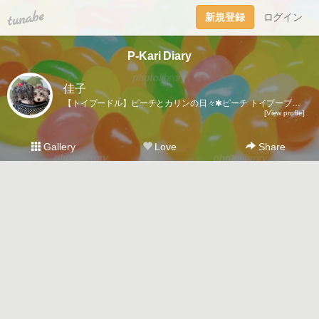
tuna.be
新規登録
ログイン
P-Kari Diary
佳子
【トイプードル】ピーチとカリンの日々✱ピーチ トイプーブラック🐩♀ 🎂2008.1.18 ⚖️3.7kgカリン トイプーシルバー🐩♀ 🎂2022.5.11 ⚖️2.6kg
[View profile]
Gallery
Love
Share