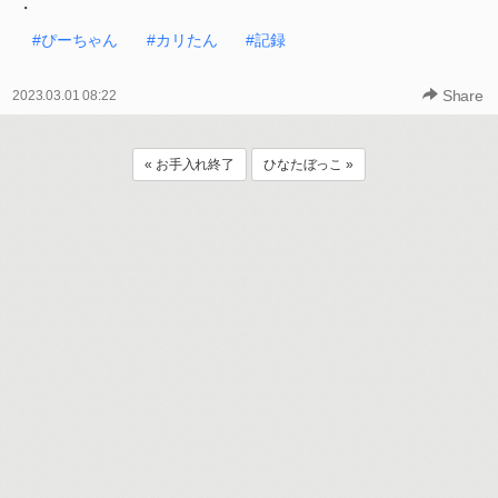
・
#ぴーちゃん
#カリたん
#記録
Share
2023.03.01 08:22
« お手入れ終了
ひなたぼっこ »