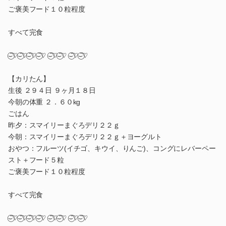
ご褒美フード１０粒程度
すべて完食
⌣̈⃝♡⌣̈⃝♡⌣̈⃝♡⌣̈⃝♡ ⌣̈⃝♡⌣̈⃝♡ ⌣̈⃝♡⌣̈⃝♡
【カリたん】
生後 ２９４日 ９ヶ月１８日
今朝の体重 ２．６０kg
ごはん
昨夕：スマイリーまぐろデリ２２ｇ
今朝：スマイリーまぐろデリ２２ｇ＋ヨーグルト
おやつ：フルーツ(イチゴ、キウイ、りんご)、コングにレバーペー
スト＋フード５粒
ご褒美フード１０粒程度
すべて完食
⌣̈⃝♡⌣̈⃝♡⌣̈⃝♡⌣̈⃝♡ ⌣̈⃝♡⌣̈⃝♡ ⌣̈⃝♡⌣̈⃝♡