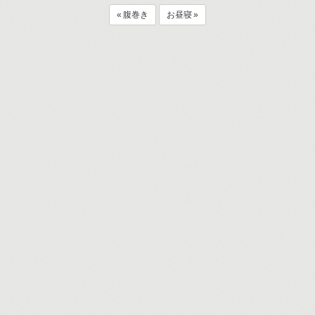
« 腹巻き
お昼寝 »