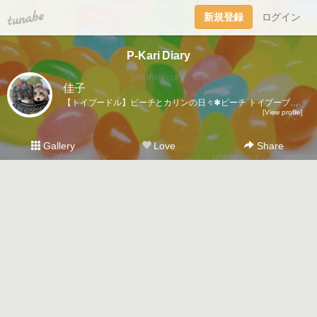
tuna.be
新規登録
ログイン
P-Kari Diary
佳子
【トイプードル】ピーチとカリンの日々✱ピーチ トイプーブラック🐩♀ 🎂2008.1.18 ⚖️3.7kgカリン トイプーシルバー🐩♀ 🎂2022.5.11 ⚖️2.6kg
[View profile]
Gallery
Love
Share