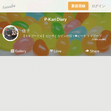
tuna.be
新規登録
ログイン
P-Kari Diary
佳子
【トイプードル】ピーチとカリンの日々✱ピーチ トイプーブラック🐩♀ 🎂2008.1.18 ⚖️3.7kgカリン トイプーシルバー🐩♀ 🎂2022.5.11 ⚖️2.6kg
[View profile]
Gallery
Love
Share