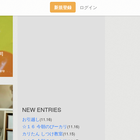
新規登録
ログイン
l]
re
NEW ENTRIES
お引越し
(11.16)
☆１６ 今朝のぴーカリ
(11.16)
カリたん しつけ教室
(11.15)