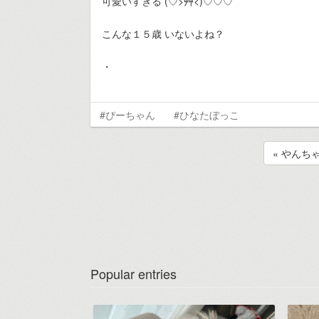
可愛いすぎる (♡>艸<)♡♡♡
こんな１５歳 いないよね？
・
#ぴーちゃん
#ひなたぼっこ
« やんち
Popular entries