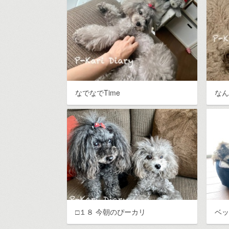
なでなでTime
な
□１８ 今朝のぴーカリ
ベ