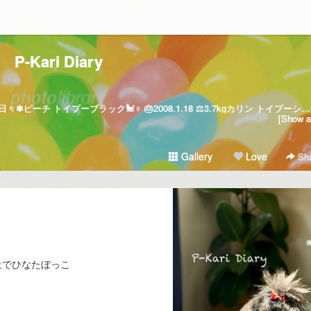
P-Kari Diary
【トイプードル】ピーチとカリンの日々✱ピーチ トイプーブラック🐩♀ 🎂2008.1.18 ⚖️3.7kgカリン トイプーシルバー🐩♀ 🎂2022.5.11 ⚖️2.6kg
[Show al
Gallery
Love
Sha
上でひなたぼっこ