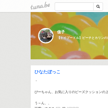
tuna.be
佳子
ひなたぼっこ
・
ぴーちゃん、お気に入りのビーズクッションの
う～ん、、