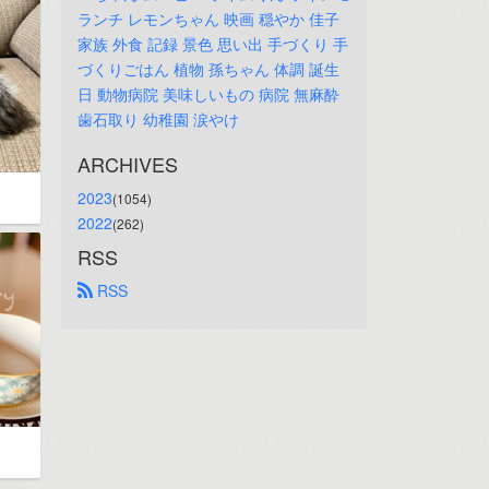
ランチ
レモンちゃん
映画
穏やか
佳子
家族
外食
記録
景色
思い出
手づくり
手
づくりごはん
植物
孫ちゃん
体調
誕生
日
動物病院
美味しいもの
病院
無麻酔
歯石取り
幼稚園
涙やけ
ARCHIVES
2023
(1054)
2022
(262)
RSS
 RSS