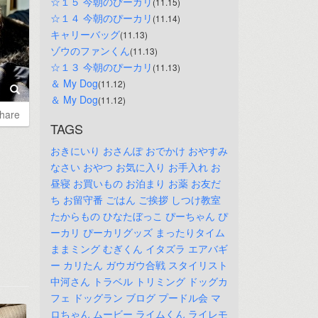
☆１５ 今朝のぴーカリ
(11.15)
☆１４ 今朝のぴーカリ
(11.14)
キャリーバッグ
(11.13)
ゾウのファンくん
(11.13)
☆１３ 今朝のぴーカリ
(11.13)
＆ My Dog
(11.12)
＆ My Dog
(11.12)
hare
TAGS
おきにいり
おさんぽ
おでかけ
おやすみ
なさい
おやつ
お気に入り
お手入れ
お
昼寝
お買いもの
お泊まり
お薬
お友だ
ち
お留守番
ごはん
ご挨拶
しつけ教室
たからもの
ひなたぼっこ
ぴーちゃん
ぴ
ーカリ
ぴーカリグッズ
まったりタイム
ままミング
むぎくん
イタズラ
エアバギ
ー
カリたん
ガウガウ合戦
スタイリスト
中河さん
トラベル
トリミング
ドッグカ
フェ
ドッグラン
ブログ
プードル会
マ
ロちゃん
ムービー
ライムくん
ライレモ