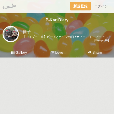
tuna.be
新規登録
ログイン
P-Kari Diary
佳子
【トイプードル】ピーチとカリンの日々✱ピーチ トイプーブラック🐩♀ 🎂2008.1.18 ⚖️3.7kgカリン トイプーシルバー🐩♀ 🎂2022.5.11 ⚖️2.6kg
[View profile]
Gallery
Love
Share